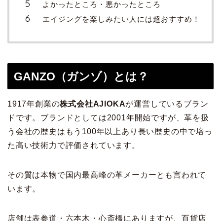
よかったところ・悪かったところ
エイジングを楽しみたい人には超おすすめ！
GANZO（ガンゾ）とは？
1917
年創業の
株式会社
AJIOKA
が運営しているブラン
ドです。ブランドとしては
2001
年開始ですが、革を扱
う会社の歴史はもう
100
年以上あり長い歴史の中で培っ
た高い技術力で評価されています。
その質は本物で国内最高峰の革メーカーとも言われて
います。
店舗は表参道・六本木・心斎橋にありますが、百貨店